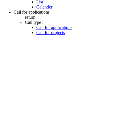
List
Calender
Call for applications
return
Call type :
Call for applications
Call for projects