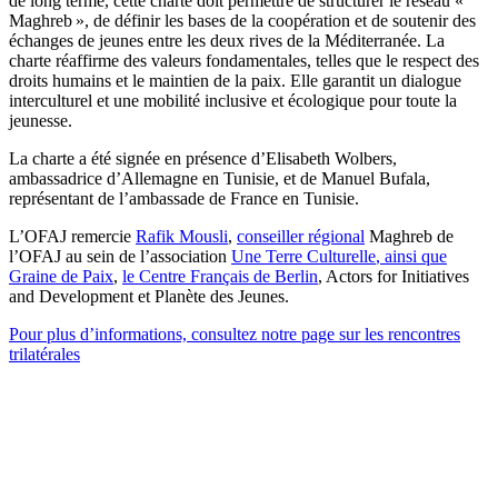
de long terme, cette charte doit permettre de structurer le réseau «
Maghreb », de définir les bases de la coopération et de soutenir des
échanges de jeunes entre les deux rives de la Méditerranée. La
charte réaffirme des valeurs fondamentales, telles que le respect des
droits humains et le maintien de la paix. Elle garantit un dialogue
interculturel et une mobilité inclusive et écologique pour toute la
jeunesse.
La charte a été signée en présence d’Elisabeth Wolbers,
ambassadrice d’Allemagne en Tunisie, et de Manuel Bufala,
représentant de l’ambassade de France en Tunisie.
L’OFAJ remercie
Rafik Mousli
,
conseiller régional
Maghreb de
l’OFAJ au sein de l’association
Une Terre Culturelle
, ainsi que
Graine de Paix
,
le Centre Français de Berlin
, Actors for Initiatives
and Development et Planète des Jeunes.
Pour plus d’informations, consultez notre page sur les rencontres
trilatérales