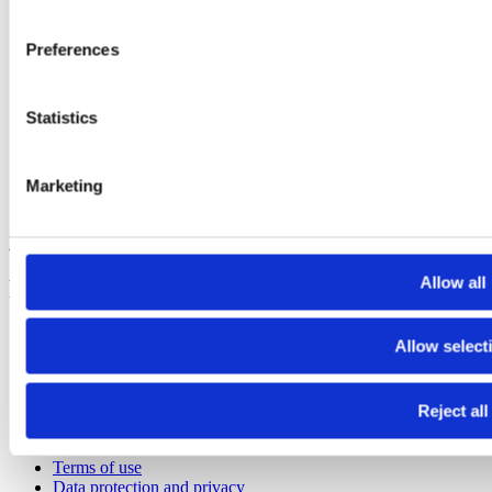
Electra - submit funding applications
FGYO’s trainers’ pool
TeleTandem - Franco-German school projects online
Preferences
Cartorik - the digital map of French-German history
AKI-App - Bring soft-skills to the fore
i-eval – evaluate international youth exchanges
Statistics
Dekarbo – calculate CO₂ emissions
PARKUR – learn French and German online
Mobidico – find the right word in one click
Marketing
Sign up to our newsletters to stay informed :
FGYO newsletter
Allow all
Footer Bottom
Press
Allow select
Join our team
Contact us
Reject all
Copyright
Terms of use
Data protection and privacy