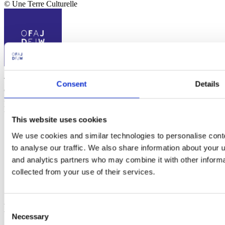
© Une Terre Culturelle
The
Franco-German Youth Office (FGYO)
is an international
Consent
Details
organization working for Franco-German cooperation. Since 1963,
more than 10 million young people from France and Germany have
participated in 400,000 exchange programs.
This website uses cookies
Social
We use cookies and similar technologies to personalise cont
to analyse our traffic. We also share information about your u
Instagram
Linkedin
and analytics partners who may combine it with other informa
Youtube
collected from your use of their services.
Facebook
Tiktok
Footer
Consent
Necessary
Selection