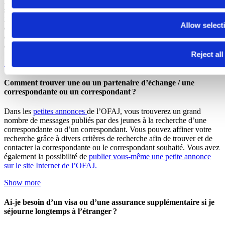
les coûts sont nettement inférieurs à ceux des programmes qui ne
sont pas financés par l’OFAJ. Vous pouvez demander des
informations plus détaillées directement auprès de l’institution
Allow select
organisatrice ou bien de l’OFAJ. Lorsqu’il s’agit d’un programme
organisé directement par l’OFAJ, prenez contact avec la ou le
collègue concerné à l’OFAJ.
Reject all
Show more
Comment trouver une ou un partenaire d’échange / une
correspondante ou un correspondant ?
Dans les
petites annonces
de l’OFAJ, vous trouverez un grand
nombre de messages publiés par des jeunes à la recherche d’une
correspondante ou d’un correspondant. Vous pouvez affiner votre
recherche grâce à divers critères de recherche afin de trouver et de
contacter la correspondante ou le correspondant souhaité. Vous avez
également la possibilité de
publier vous-même une petite annonce
sur le site Internet de l’OFAJ
.
Show more
Ai-je besoin d’un visa ou d’une assurance supplémentaire si je
séjourne longtemps à l’étranger ?