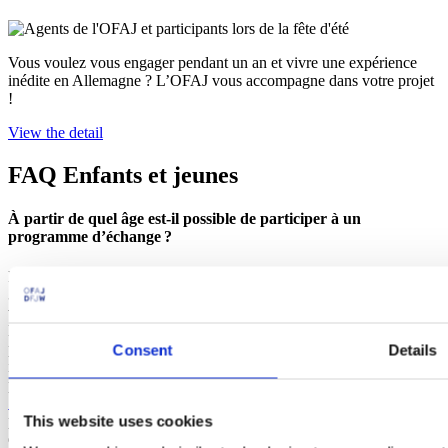
Vous voulez vous engager pendant un an et vivre une expérience
inédite en Allemagne ? L’OFAJ vous accompagne dans votre projet
!
View the detail
FAQ Enfants et jeunes
À partir de quel âge est-il possible de participer à un
programme d’échange ?
L’OFAJ propose des programmes destinés aux enfants à partir de
3 ans. Pour les plus petits, il existe la
valisette franco-allemande
, qui
vise à sensibiliser aux questions linguistiques et interculturelles dès
le plus jeune âge. L’âge minimum requis pour participer aux
programmes de l’OFAJ est variable. Vous trouverez des
Consent
Details
informations plus détaillées sur la page de chaque programme. Les
programmes d’échanges
Voltaire
(6 mois dans le pays partenaire) et
Sauzay
(3 mois dans le pays partenaire) sont ouverts aux élèves à
partir de la classe de 4e (dans le cas du programme Voltaire, cela
This website uses cookies
dépend du Land concerné).