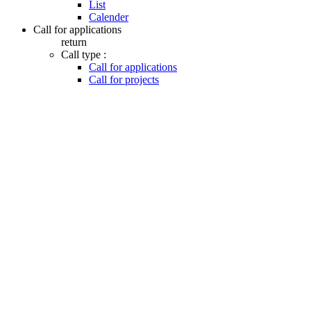
List
Calender
Call for applications
return
Call type :
Call for applications
Call for projects