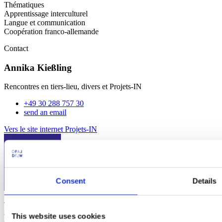
Thématiques
Apprentissage interculturel
Langue et communication
Coopération franco-allemande
Contact
Annika Kießling
Rencontres en tiers-lieu, divers et Projets-IN
+49 30 288 757 30
send an email
Vers le site internet Projets-IN
Consent
Details
The
Franco-German Youth Office (FGYO)
is an international
organization working for Franco-German cooperation. Since 1963,
This website uses cookies