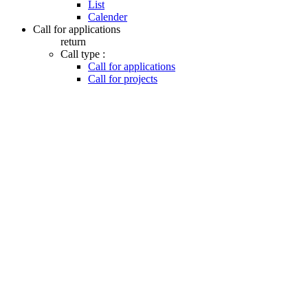
List
Calender
Call for applications
return
Call type :
Call for applications
Call for projects