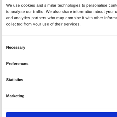
more than 10 million young people from France and Germany have
We use cookies and similar technologies to personalise cont
participated in 400,000 exchange programs.
to analyse our traffic. We also share information about your u
Social
and analytics partners who may combine it with other informa
collected from your use of their services.
Instagram
Linkedin
Youtube
Facebook
Consent
Tiktok
Necessary
Selection
Footer
Preferences
Electra - submit funding applications
FGYO’s trainers’ pool
TeleTandem - Franco-German school projects online
Statistics
Cartorik - the digital map of French-German history
AKI-App - Bring soft-skills to the fore
i-eval – evaluate international youth exchanges
Marketing
Dekarbo – calculate CO₂ emissions
PARKUR – learn French and German online
Mobidico – find the right word in one click
Sign up to our newsletters to stay informed :