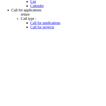
List
Calender
Call for applications
return
Call type :
Call for applications
Call for projects