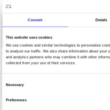
How much is 12 + 3?
Solve this simple math problem and enter the result. E.g. for 1+3,
enter 4.
Consent
Details
This website uses cookies
We use cookies and similar technologies to personalise cont
to analyse our traffic. We also share information about your u
The
Franco-German Youth Office (FGYO)
is an international
and analytics partners who may combine it with other informa
organization working for Franco-German cooperation. Since 1963,
collected from your use of their services.
more than 10 million young people from France and Germany have
participated in 400,000 exchange programs.
Social
Consent
Necessary
Selection
Instagram
Linkedin
Youtube
Preferences
Facebook
Tiktok