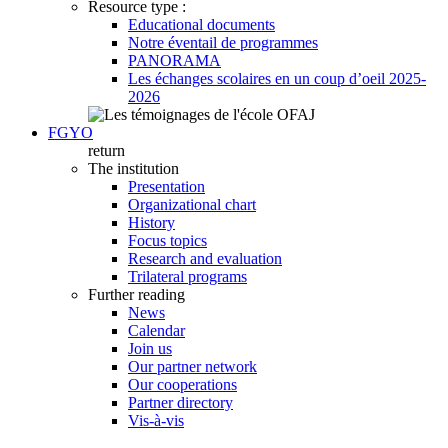
Resource type :
Educational documents
Notre éventail de programmes
PANORAMA
Les échanges scolaires en un coup d’oeil 2025-
2026
FGYO
return
The institution
Presentation
Organizational chart
History
Focus topics
Research and evaluation
Trilateral programs
Further reading
News
Calendar
Join us
Our partner network
Our cooperations
Partner directory
Vis-à-vis