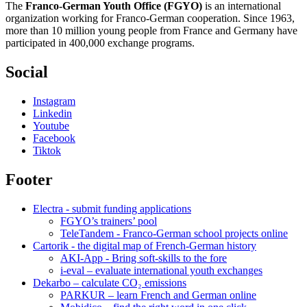
The
Franco-German Youth Office (FGYO)
is an international
organization working for Franco-German cooperation. Since 1963,
more than 10 million young people from France and Germany have
participated in 400,000 exchange programs.
Social
Instagram
Linkedin
Youtube
Facebook
Tiktok
Footer
Electra - submit funding applications
FGYO’s trainers’ pool
TeleTandem - Franco-German school projects online
Cartorik - the digital map of French-German history
AKI-App - Bring soft-skills to the fore
i-eval – evaluate international youth exchanges
Dekarbo – calculate CO₂ emissions
PARKUR – learn French and German online