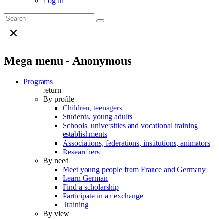
Log in
Mega menu - Anonymous
Programs
return
By profile
Children, teenagers
Students, young adults
Schools, universities and vocational training
establishments
Associations, federations, institutions, animators
Researchers
By need
Meet young people from France and Germany
Learn German
Find a scholarship
Participate in an exchange
Training
By view