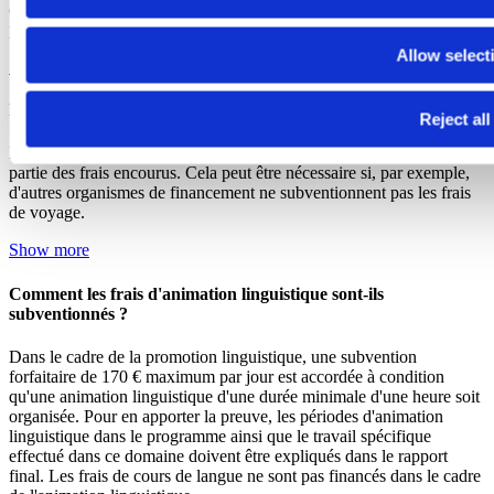
contributions des participants et d'autres fonds tiers. L'OFAJ ne peut
pas prendre en charge l’intégralité du financement d’un projet.
Allow select
Show more
Peut-on bénéficier d'une subvention en partie seulement ?
Reject all
Il est possible de demander une subvention seulement pour une
partie des frais encourus. Cela peut être nécessaire si, par exemple,
d'autres organismes de financement ne subventionnent pas les frais
de voyage.
Show more
Comment les frais d'animation linguistique sont-ils
subventionnés ?
Dans le cadre de la promotion linguistique, une subvention
forfaitaire de 170 € maximum par jour est accordée à condition
qu'une animation linguistique d'une durée minimale d'une heure soit
organisée. Pour en apporter la preuve, les périodes d'animation
linguistique dans le programme ainsi que le travail spécifique
effectué dans ce domaine doivent être expliqués dans le rapport
final. Les frais de cours de langue ne sont pas financés dans le cadre