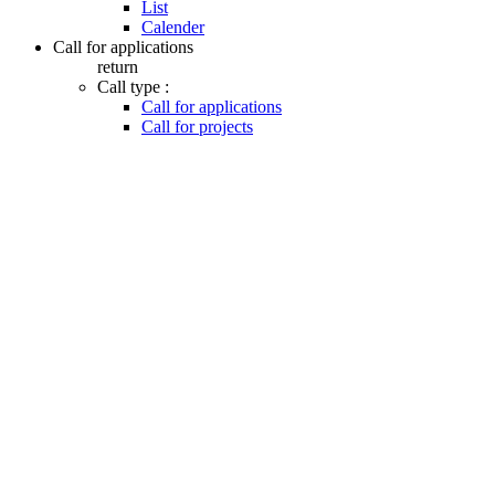
List
Calender
Call for applications
return
Call type :
Call for applications
Call for projects