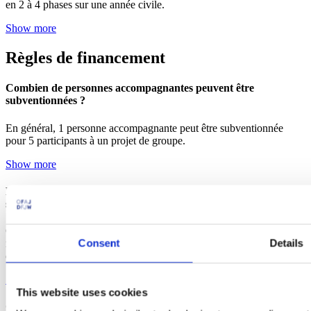
en 2 à 4 phases sur une année civile.
Show more
Règles de financement
Combien de personnes accompagnantes peuvent être
subventionnées ?
En général, 1 personne accompagnante peut être subventionnée
pour 5 participants à un projet de groupe.
Show more
Les subventions de l'OFAJ sont-elles cumulables avec d'autres
subventions ?
Oui, les subventions sont cumulables avec Erasmus+ par exemple,
Consent
Details
mais pas avec les subventions du Fonds citoyen franco-allemand ou
de ProTandem.
Show more
This website uses cookies
Comment les formats de rencontre en ligne sont-ils financés ?